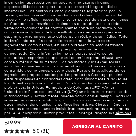
información aportada por un tercero, y no asume ninguna
responsabilidad con respecto al uso que usted haga de dicha
información. Los puntos de vista y opiniones expresados por un
tercero, incluidas reseñas de productos o testimonios, son los del
tercero y no reflejan necesariamente los puntos de vista u opiniones
de Codeage. Las reseñas o testimonios de productos solo deben
verse como opiniones de contribuyentes sobre un producto, y no
como representativos de los resultados o experiencias que debe
esperar o como un sustituto del consejo médico de su médico. Toda
la demás información contenida en nuestro sitio web sobre
ingredientes, como hechos, estudios o referencias, está destinada
únicamente a fines educativos y se proporciona de forma
generalizada. Dicha información no es representativa de los
resultados o experiencias que usted debería esperar, ni sustituye el
consejo médico de su médico. Los resultados y las experiencias
individuales pueden variar y son sensibles a factores exclusivos del
consumidor, como genes, dieta o dosis. Parte o la totalidad de los
ingredientes proporcionados por los productos Codeage pueden
estar disponibles en cantidades adecuadas únicamente a través de
los alimentos y la dieta habitual. Para los productos que contienen
probióticos, la Unidad Formadora de Colonias (UFC) y/o las
Unidades de Fluorescentes Activa (UFA) se miden en el momento de
la fabricación y, naturalmente, pueden variar con el tiempo. Todas las
representaciones de productos, incluidas las contenidas en vídeos u
otros medios, tienen únicamente fines ilustrativos. Ciertas imágenes,
personas o escenas pueden incluir imágenes mejoradas o generadas
por IA. Al comprar o utilizar productos Codeage, acepta los
Términos
y condiciones
.
$19.99
AGREGAR AL CARRITO
5.0
(31)
© Codeage LLC 2026