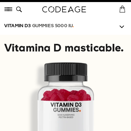
Saltar
Menú
al
I
In
contenido
n
i
VITAMIN D3
GUMMIES 5000 IU
.
c
i
Vitamina D masticable.
o