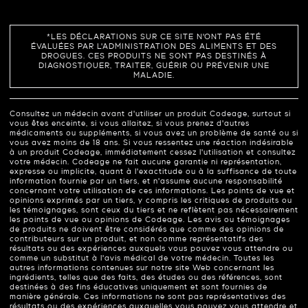
*LES DÉCLARATIONS SUR CE SITE N'ONT PAS ÉTÉ
ÉVALUÉES PAR L'ADMINISTRATION DES ALIMENTS ET DES
DROGUES. CES PRODUITS NE SONT PAS DESTINÉS À
DIAGNOSTIQUER, TRAITER, GUÉRIR OU PRÉVENIR UNE
MALADIE.
Consultez un médecin avant d'utiliser un produit Codeage, surtout si
vous êtes enceinte, si vous allaitez, si vous prenez d'autres
médicaments ou suppléments, si vous avez un problème de santé ou si
vous avez moins de 18 ans. Si vous ressentez une réaction indésirable
à un produit Codeage, immédiatement cessez l'utilisation et consultez
votre médecin. Codeage ne fait aucune garantie ni représentation,
expresse ou implicite, quant à l'exactitude ou à la suffisance de toute
information fournie par un tiers, et n'assume aucune responsabilité
concernant votre utilisation de ces informations. Les points de vue et
opinions exprimés par un tiers, y compris les critiques de produits ou
les témoignages, sont ceux du tiers et ne reflètent pas nécessairement
les points de vue ou opinions de Codeage. Les avis ou témoignages
de produits ne doivent être considérés que comme des opinions de
contributeurs sur un produit, et non comme représentatifs des
résultats ou des expériences auxquels vous pouvez vous attendre ou
comme un substitut à l'avis médical de votre médecin. Toutes les
autres informations contenues sur notre site Web concernant les
ingrédients, telles que des faits, des études ou des références, sont
destinées à des fins éducatives uniquement et sont fournies de
manière générale. Ces informations ne sont pas représentatives des
résultats ou des expériences auxquelles vous pouvez vous attendre et