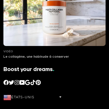
VIDÉO
Le collagène, une habitude à conserver
Boost your dreams
.
FACEBOOK
TWITTER
INSTAGRAM
YOUTUBE
GOOGLE
TIKTOK
PINTEREST
ÉTATS-UNIS