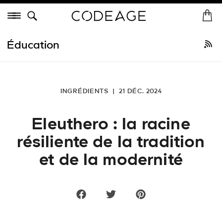
Passer
Menu
au
A
Dé
contenu
c
Tout acheter
•
Meilleures ventes
Nouveautés
Collagène
Vitam
de
c
Éducation
la
u
page
e
i
l
INGRÉDIENTS
|
21 DÉC. 2024
Eleuthero : la racine
résiliente de la tradition
et de la modernité