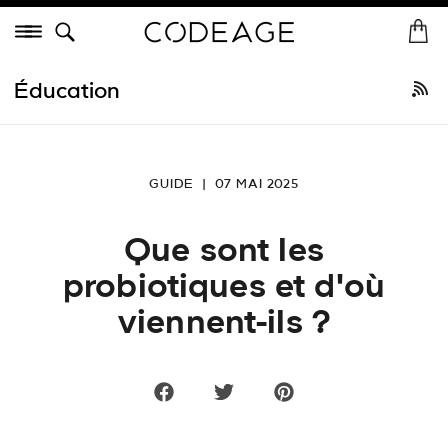
Passer
Menu
au
A
Dé
contenu
c
Tout acheter
•
Meilleures ventes
Nouveautés
Collagène
Vitam
de
c
Éducation
la
u
page
e
i
l
GUIDE
|
07 MAI 2025
Que sont les
probiotiques et d'où
viennent-ils ?