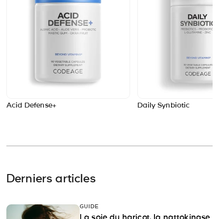
Acid Defense+
Daily Synbiotic
Derniers articles
GUIDE
La soie du haricot, la nattokinase